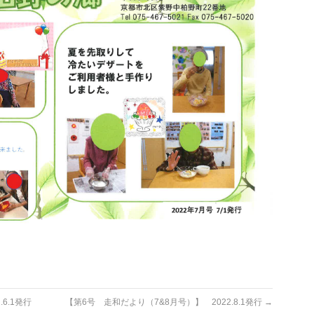
6.1発行
【第6号 走和だより（7&8月号）】 2022.8.1発行
→