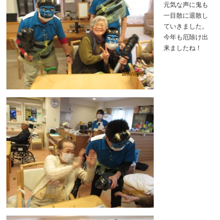
元気な声に鬼も
一目散に退散し
ていきました。
今年も厄除け出
来ましたね！