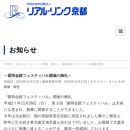
お知らせ
HOME
»
お知らせ
»
イベントの開催・報告
»
～紫明会館フェスティバル開催の御礼～
～紫明会館フェスティバル開催の御礼～
投稿日 : 2015年12月12日
最終更新日時 : 2015年12月12日
カテゴリー :
イベントの
開催・報告
『紫明会館フェスティバル』開催の御礼
平成2７年11月29日（日）、第３回『紫明会館フェスティバル』は天候
にも恵まれ、無事に開催することができました。
今年は当会館が、国の登録有形文化財に指定されました事のご報告と、
昨年に引き続き東北被災地支援も合わせて行いました。お蔭様で大盛況
のうちに無事に終えることができ、職員一同感謝しております。