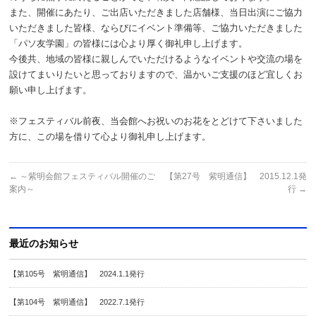
また、開催にあたり、ご出店いただきました店舗様、当日出演にご協力
いただきました皆様、ならびにイベント準備等、ご協力いただきました
「パソ友学園」の皆様には心より厚く御礼申し上げます。
今後共、地域の皆様に親しんでいただけるようなイベントや交流の場を
設けてまいりたいと思っておりますので、温かいご支援のほど宜しくお
願い申し上げます。
※フェスティバル前夜、当会館へお祝いのお花をとどけて下さいました
方に、この場を借りて心より御礼申し上げます。
←
～紫明会館フェスティバル開催のご
【第27号 紫明通信】 2015.12.1発
案内～
行
→
最近のお知らせ
【第105号 紫明通信】 2024.1.1発行
【第104号 紫明通信】 2022.7.1発行